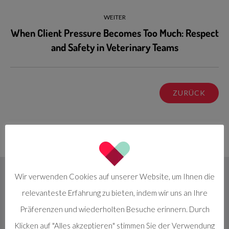
WEITER
When Client Pressure Becomes Too Much: Respect
and Safety in Veterinary Teams
ZURÜCK
Wir verwenden Cookies auf unserer Website, um Ihnen die
relevanteste Erfahrung zu bieten, indem wir uns an Ihre
Präferenzen und wiederholten Besuche erinnern. Durch
Klicken auf "Alles akzeptieren" stimmen Sie der Verwendung