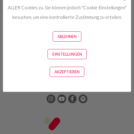
ALLER Cookies zu. Sie können jedoch "Cookie-Einstellungen"
besuchen, um eine kontrollierte Zustimmung zu erteilen.
Impressum
ABLEHNEN
Nutzungsbedingungen
Datenschutzrichtlinie
EINSTELLUNGEN
Cookies-Richtlinie
AKZEPTIEREN
Manage cookies