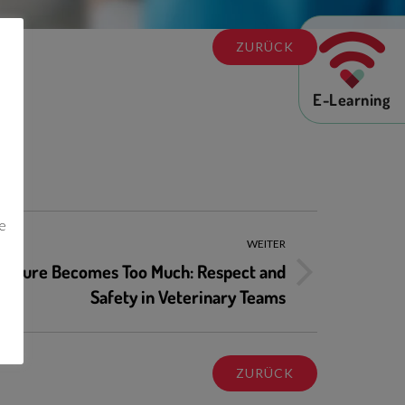
ZURÜCK
E-Learning
n
e
WEITER
essure Becomes Too Much: Respect and
Safety in Veterinary Teams
ZURÜCK