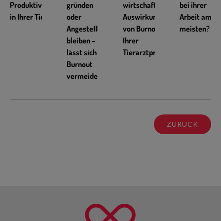
Produktivitätssteigerung
gründen
wirtschaftlichen
bei ihrer
in Ihrer Tierarztpraxis
oder
Auswirkungen
Arbeit am
Angestellte:r
von Burnout in
meisten?
bleiben –
Ihrer
lässt sich ein
Tierarztpraxis
Burnout
vermeiden?
ZURÜCK