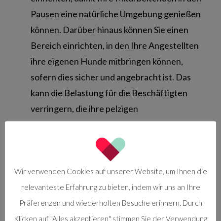
Pausen eine natürliche Umgebung genießen
können. Darüber hinaus können Sie einen
Bereich einrichten, in den Ihre Angestellten
ihre eigenen Hunde mitbringen können,
sofern dies sicher und angebracht ist. Das
kann die Belastung für die Beschäftigten
verringern, die ihre pelzigen
Familienmitglieder während des Arbeitstages
allein lassen müssen.
Führen Sie ein Mentoring-Programm ein:
Schaffen Sie ein Mentorenprogramm, bei
Wir verwenden Cookies auf unserer Website, um Ihnen die
dem erfahrene Mitarbeitende den neuen
relevanteste Erfahrung zu bieten, indem wir uns an Ihre
Teammitgliedern Unterstützung und
Präferenzen und wiederholten Besuche erinnern. Durch
Anleitung geben können. Diese Peer-to-
Klicken auf "Alles akzeptieren" stimmen Sie der Verwendung