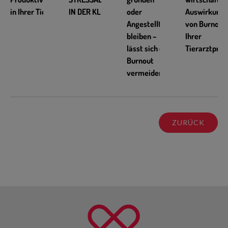
in Ihrer Tierarztpraxis
IN DER KLINIK
oder
Auswirkung
Angestellte:r
von Burnout 
bleiben –
Ihrer
lässt sich ein
Tierarztprax
Burnout
vermeiden?
ZURÜCK