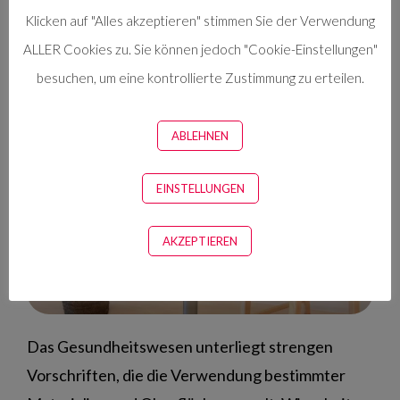
Sie
Dimmer
, um eine ruhige und gemütliche
Klicken auf "Alles akzeptieren" stimmen Sie der Verwendung
Atmosphäre zu schaffen.
ALLER Cookies zu. Sie können jedoch "Cookie-Einstellungen"
Beruhigende Formen und Farben
besuchen, um eine kontrollierte Zustimmung zu erteilen.
ABLEHNEN
EINSTELLUNGEN
AKZEPTIEREN
Das Gesundheitswesen unterliegt strengen
Vorschriften, die die Verwendung bestimmter