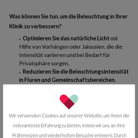
Was können Sie tun, um die Beleuchtung in Ihrer
Klinik zu verbessern?
Optimieren Sie das natürliche Licht
mit
Hilfe von Vorhängen oder Jalousien, die die
Intensität variieren und bei Bedarf für
Privatsphäre sorgen.
Reduzieren Sie die Beleuchtungsintensität
in Fluren und Gemeinschaftsbereichen.
Verwenden Sie
einzelne Strahler
auf
Tischen, in der Bibliothek oder im
Arbeitsbereich, um ein weicheres, wärmeres
Umgebungslicht zu erzeugen.
Wir verwenden Cookies auf unserer Website, um Ihnen die
Schaffen Sie verschiedene Punkte mit
relevanteste Erfahrung zu bieten, indem wir uns an Ihre
warmem Licht im Sitzbereich und installieren
Präferenzen und wiederholten Besuche erinnern. Durch