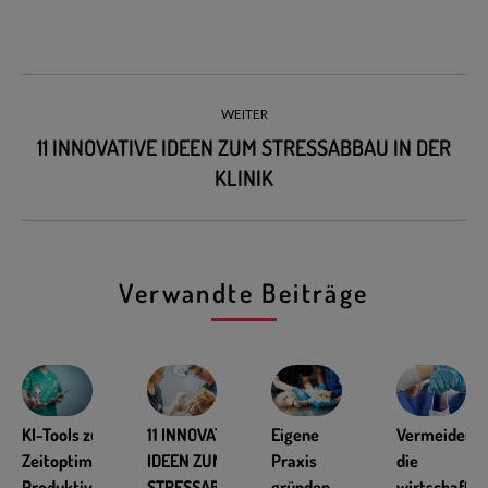
WEITER
11 INNOVATIVE IDEEN ZUM STRESSABBAU IN DER
KLINIK
Verwandte Beiträge
KI-Tools zur
11 INNOVATIVE
Eigene
Vermeiden S
Zeitoptimierung und
IDEEN ZUM
Praxis
die
Produktivitätssteigerung
STRESSABBAU
gründen
wirtschaftli