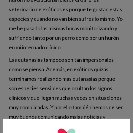
veterinario de exóticos es porque te gustan estas
especies y cuando no van bien sufres lo mismo. Yo
me he pasado las mismas horas monitorizando y
sufriendo tanto por un perro como por un hurón
en mi internado clínico.
Las eutanasias tampoco son tan impersonales
como se piensa. Además, en exóticos quizás
terminamos realizando más eutanasias porque
son especies sensibles que ocultan los signos
clínicos y que llegan muchas veces en situaciones
muy complicadas. Y por ello también hemos de ser
muy buenos comunicando malas noticias y
gestionando momentos críticos día tras día.