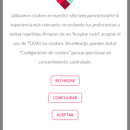
¿Has
Utilizamos cookies en nuestro sitio web para brindarte la
experiencia más relevante recordando tus preferencias y
visitas repetidas. Al hacer clic en "Aceptar todo", aceptas el
uso de TODAS las cookies. Sin embargo, puedes visitar
"Configuración de cookies" para proporcionar un
consentimiento controlado.
RECHAZAR
experimentado burnout profesional o lo has
CONFIGURAR
presenciado en tus compañeros?
ACEPTAR
Si. Creo que ya lo ves solo por el hecho de estar en
esta profesión. Yo he experimentado burnout en