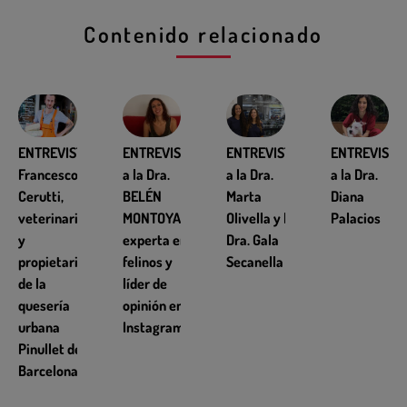
Contenido relacionado
ENTREVISTA
ENTREVISTA
ENTREVISTA
ENTREVISTA
Francesco
a la Dra.
a la Dra.
a la Dra.
Cerutti,
BELÉN
Marta
Diana
veterinario
MONTOYA,
Olivella y la
Palacios
y
experta en
Dra. Gala
propietario
felinos y
Secanella
de la
líder de
quesería
opinión en
urbana
Instagram
Pinullet de
Barcelona.