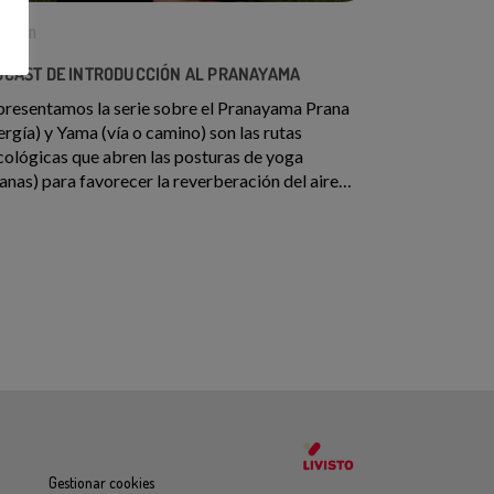
4 min
DCAST DE INTRODUCCIÓN AL PRANAYAMA
presentamos la serie sobre el Pranayama Prana
ergía) y Yama (vía o camino) son las rutas
cológicas que abren las posturas de yoga
anas) para favorecer la reverberación del aire
ergía vital) en todas y cada una de las células de
stro cuerpo. En este pódcast de presentación
licaremos los fundamentos anatómicos del
nayama. A continuación, podrás ver el vídeo que
os preparado al respecto en nuestro canal de
uTube.
Gestionar cookies