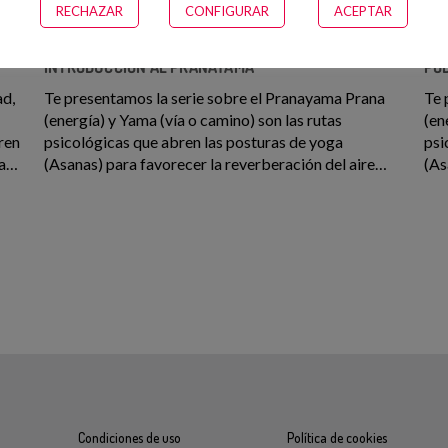
RECHAZAR
CONFIGURAR
ACEPTAR
4 min
INTRODUCCIÓN AL PRANAYAMA
PÓ
ad,
Te presentamos la serie sobre el Pranayama Prana
Te 
(energía) y Yama (vía o camino) son las rutas
(en
ren
psicológicas que abren las posturas de yoga
psi
(Asanas) para favorecer la reverberación del aire
(As
s
(energía vital) en todas y cada una de las células de
(en
e
nuestro cuerpo. La combinación de Asana y
nue
lor
Pranayama, cuyo objetivo final es la meditación, te
exp
ayudará a evolucionar en distintos aspectos y a
Pra
mejorar tu salud. En esta serie trataremos de que
hem
l
compruebes lo que se siente al controlar tu
Yo
respiración de forma intencionada mediante el uso
del Pranayama como una herramienta más de tu día a
ones
día. Lo primero que debes hacer es encontrar un
lugar tranquilo y silencioso en el que te puedas tomar
n y
el tiempo que necesites. En este vídeo de
presentación abordaremos los fundamentos
Condiciones de uso
Política de cookies