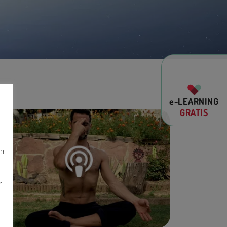
e-LEARNING
GRATIS
a
er
r