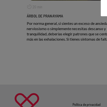
20 min
ÁRBOL DE PRANAYAMA
Por norma general, si sientes un exceso de ansied
nerviosismo o simplemente necesitas descanso y
tranquilidad, deberías elegir patrones que se cent
más en las exhalaciones. Si tienes síntomas de falta
de motivación, depresión o cansancio extremo, lo
ejercicios más recomendables son aquellos que t
ayuden a activarte a través de la generación de ca
y el énfasis en las inhalaciones. Para promover la
concentración en situaciones exigentes, trata de
recurrir a patrones anatómicos complejos como e
Ujjayi o el Nadi Shodhana. Por otra parte, para
recuperarte y protegerte durante momentos
emocionalmente intensos, intenta practicar patr
que te devuelvan a tu centro y favorezcan el
enraizamiento, o prueba a ralentizar tu respiració
tus exhalaciones.
Política de privacidad