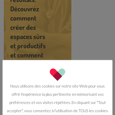
Découvrez
comment
créer des
espaces sûrs
et productifs
et comment
réduire le
changement
de
Nous utilisons des cookies sur notre site Web pour vous
personnel.
Espace personnel
offrir l'expérience la plus pertinente en mémorisant vos
préférences et vos visites répétées. En cliquant sur "Tout
Accéder >
destinés aux
accepter", vous consentez à l'utilisation de TOUS les cookies.