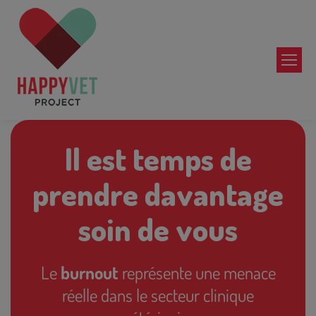
Il est temps de
prendre davantage
soin de vous
Le
burnout
représente une menace
réelle dans le secteur clinique