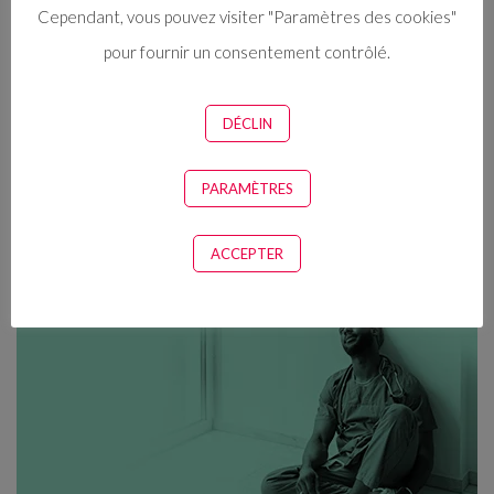
vétérinaires et aux
Cependant, vous pouvez visiter "Paramètres des cookies"
pour fournir un consentement contrôlé.
assistants
vétérinaires
DÉCLIN
PARAMÈTRES
Nous voulons vous aider à prendre
soin de votre santé mentale et
ACCEPTER
physique.