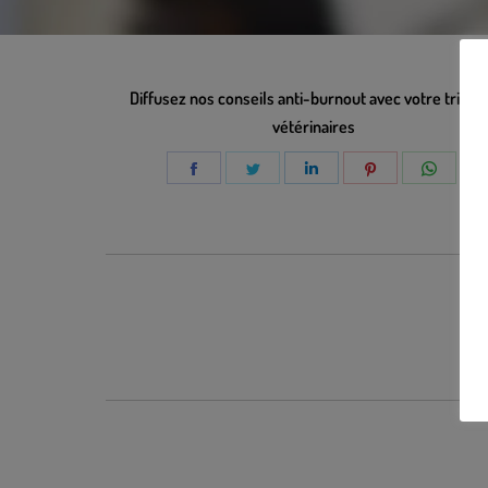
Diffusez nos conseils anti-burnout avec votre tribu 
vétérinaires