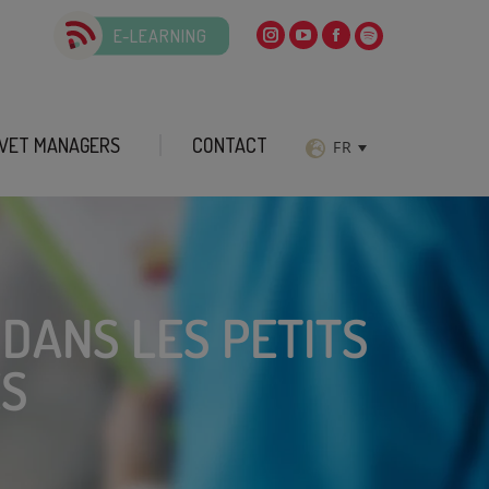
E-LEARNING
VET MANAGERS
CONTACT
FR
DANS LES PETITS
ES