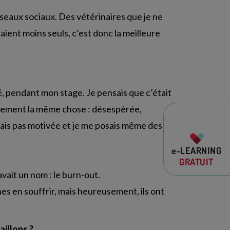
éseaux sociaux. Des vétérinaires que je ne
ient moins seuls, c’est donc la meilleure
é, pendant mon stage. Je pensais que c’était
exactement la même chose : désespérée,
étais pas motivée et je me posais même des
e-LEARNING
GRATUIT
vait un nom : le burn-out.
hes en souffrir, mais heureusement, ils ont
aillons ?