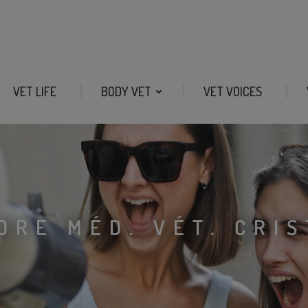
VET LIFE
BODY VET
VET VOICES
DRE MÉD. VÉT. CRI