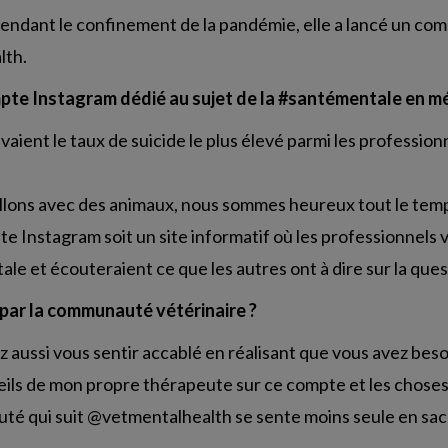
endant le confinement de la pandémie, elle a lancé un co
lth.
pte Instagram dédié au sujet de la #santémentale en mé
aient le taux de suicide le plus élevé parmi les professionnel
llons avec des animaux, nous sommes heureux tout le temp
e Instagram soit un site informatif où les professionnels 
ale et écouteraient ce que les autres ont à dire sur la ques
 par la communauté vétérinaire ?
 aussi vous sentir accablé en réalisant que vous avez beso
seils de mon propre thérapeute sur ce compte et les choses
auté qui suit @vetmentalhealth se sente moins seule en sa