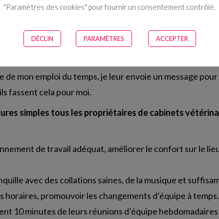
"Paramètres des cookies" pour fournir un consentement contrôlé.
tisanat m’ont beaucoup aidé. Je fais du moulage en résine et
e leur parler au téléphone. Savoir ce qu’ils font dans la v
DÉCLIN
PARAMÈTRES
ACCEPTER
hérapie est également important et m’a aidé à surmonter les
mes collègues vétérinaires pour prendre des nouvelles les 
se de mon emploi du temps, je leur envoie un message pour 
ls fassent cela pour moi.
res simples tous les propriétaires de cabinets vétérina
ement de travail adéquat, améliorer le confort sur le lieu 
anquille avec des collations saines, de la musique et suffis
es horaires, promouvoir les changements d’équipe à temps.
rent 10 minutes de leurs réunions d’équipe hebdomadaires à