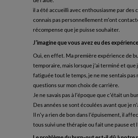
de l’aide.
il a été accueilli avec enthousiasme par des
connais pas personnellement m’ont contacté 
récompense que je puisse souhaiter.
J’imagine que vous avez eu des expérience
Oui, en effet. Ma première expérience de bur
temporaire, mais lorsque j’ai terminé et que 
fatiguée tout le temps, je ne me sentais pas
questions sur mon choix de carrière.
Je ne savais pas à l’époque que c’était un bu
Des années se sont écoulées avant que je n’ai
Il n’y a rien de bon dans l’épuisement, il af
tous suivi une thérapie ou fait une pause et 
Le problème du burn-out est-il dû à notre 