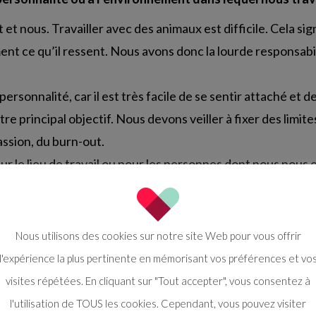
et nous. Travailler avec des animaux est difficile. Cela si
t ce qu’il ressent. Nous avons donc la lourde responsabili
ersonnalité, car il est très facile de se sentir attaché et
re principal objectif. Nous devons veiller à fixer des limit
assion, du burn-out.
 sur le lieu de travail ou pour les personnes dont nous nous
 respect de soi et tout ce qui l’accompagne.
 résoudre les cas et, au final, nous aurons un animal heu
Nous utilisons des cookies sur notre site Web pour vous offrir
l'expérience la plus pertinente en mémorisant vos préférences et vo
nez-vous soin de vous au quotidien ?
visites répétées. En cliquant sur "Tout accepter", vous consentez à
entiel, je dors 7 heures, je bois beaucoup d’eau et j’essaie de
l'utilisation de TOUS les cookies. Cependant, vous pouvez visiter
ai récemment commencé à méditer et à tenir un journal de gr