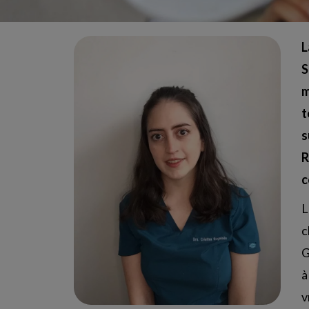
L
S
m
t
s
R
c
L
c
G
à
v