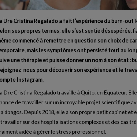
a Dre Cristina Regalado a fait l’expérience du burn-out l
elon ses propres termes, elle s’est sentie désespérée,
ême commencé à remettre en question son choix de carri
emporaire, mais les symptômes ont persisté tout au long
uive une thérapie et puisse donner un nom à son état : b
ejoignez-nous pour découvrir son expérience et le travai
ompte Instagram.
a Dre Cristina Regalado travaille à Quito, en Équateur. Elle 
hance de travailler sur un incroyable projet scientifique a
alápagos. Depuis 2018, elle a son propre petit cabinet et e
 travailler sur des hospitalisations complexes et des cas très
raiment aidée à gérer le stress professionnel.