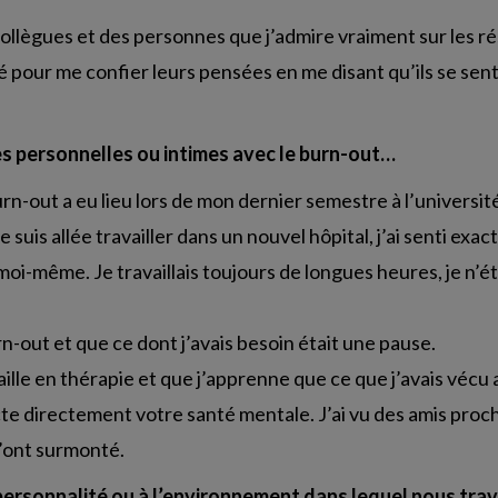
 collègues et des personnes que j’admire vraiment sur les r
pour me confier leurs pensées en me disant qu’ils se senta
s personnelles ou intimes avec le burn-out…
n-out a eu lieu lors de mon dernier semestre à l’universit
je suis allée travailler dans un nouvel hôpital, j’ai senti 
 moi-même. Je travaillais toujours de longues heures, je n’
rn-out et que ce dont j’avais besoin était une pause.
lle en thérapie et que j’apprenne que ce que j’avais vécu a
fecte directement votre santé mentale. J’ai vu des amis proc
l’ont surmonté.
personnalité ou à l’environnement dans lequel nous trav