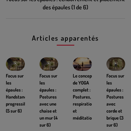
des épaules (1 de 6)
Articles apparentés
Focus sur
Focus sur
Le concept
Focus sur
les
les
de YOGA
les
épaules :
épaules :
complet :
épaules :
Handstands
Postures
Postures,
Postures
progressifs
avec une
respiration
avec
(5 sur 6)
chaise et
et
corde et
un mur (4
méditation
brique (3
sur 6)
sur 6)