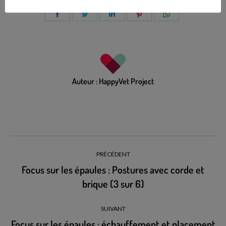
Auteur :
HappyVet Project
PRÉCÉDENT
Focus sur les épaules : Postures avec corde et
brique (3 sur 6)
SUIVANT
Focus sur les épaules : échauffement et placement