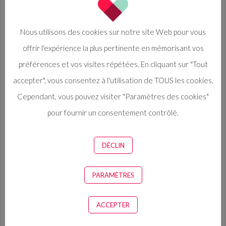
Nous utilisons des cookies sur notre site Web pour vous
offrir l'expérience la plus pertinente en mémorisant vos
préférences et vos visites répétées. En cliquant sur "Tout
accepter", vous consentez à l'utilisation de TOUS les cookies.
Cependant, vous pouvez visiter "Paramètres des cookies"
pour fournir un consentement contrôlé.
DÉCLIN
Catégories :
Focus sur les épaules
,
Vet Yogi
PARAMÈTRES
ACCEPTER
Diffusez nos conseils anti-burnout avec votre tribu de
vétérinaires