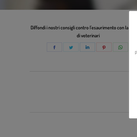
Diffondi i nostri consigli contro l'esaurimento con la tua 
di veterinari
p