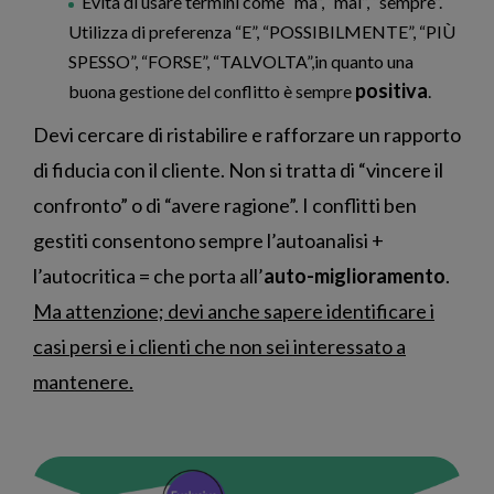
Evita di usare termini come “ma”, “mai”, “sempre”.
Utilizza di preferenza “E”, “POSSIBILMENTE”, “PIÙ
SPESSO”, “FORSE”, “TALVOLTA”,in quanto una
positiva
buona gestione del conflitto è sempre
.
Devi cercare di ristabilire e rafforzare un rapporto
di fiducia con il cliente. Non si tratta di “vincere il
confronto” o di “avere ragione”. I conflitti ben
gestiti consentono sempre l’autoanalisi +
l’autocritica = che porta all’
auto-miglioramento
.
Ma attenzione; devi anche sapere identificare i
casi persi e i clienti che non sei interessato a
mantenere.