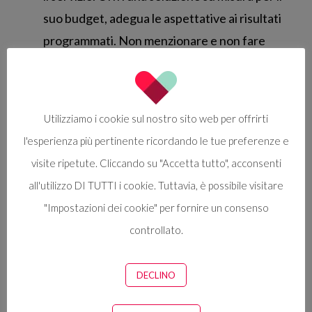
suo budget, adegua le aspettative ai risultati
programmati. Non menzionare e non fare
riferimento alla situazione economica del
cliente, ma giustifica il rapporto tra qualità e
costo.
Utilizziamo i cookie sul nostro sito web per offrirti
RIFIUTA RICHIESTE SPECIFICHE.
l'esperienza più pertinente ricordando le tue preferenze e
Rifiutare è permesso, ma sempre in modo
visite ripetute. Cliccando su "Accetta tutto", acconsenti
positivo! “Mi
piacerebbe
farlo. Tuttavia,
all'utilizzo DI TUTTI i cookie. Tuttavia, è possibile visitare
dovremmo farlo in questo modo, alla luce dei
"Impostazioni dei cookie" per fornire un consenso
vantaggi
che ne avrebbe (il nome
controllato.
dell’animale!), come per esempio…”
IMPOSSIBILITÀ DI OFFRIRE IL SERVIZIO
DECLINO
a causa di limiti reali e concreti da parte tua.
Usa il punto 3.