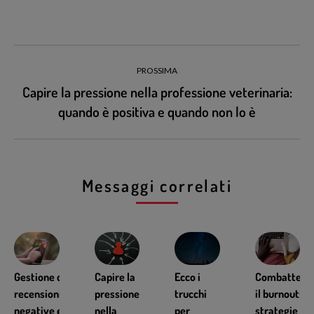
PROSSIMA
Capire la pressione nella professione veterinaria:
quando è positiva e quando non lo è
Messaggi correlati
Gestione delle
Capire la
Ecco i
Combattere
recensioni
pressione
trucchi
il burnout:
negative e del
nella
per
strategie