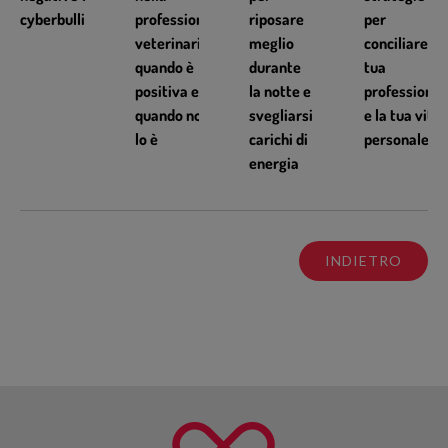
cyberbullismo
professione
riposare
per
veterinaria:
meglio
conciliare la
quando è
durante
tua
positiva e
la notte e
professione
quando non
svegliarsi
e la tua vita
lo è
carichi di
personale
energia
INDIETRO