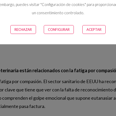
ar a la vez o no. Los más básicos son la aparición de tras
embargo, puedes visitar "Configuración de cookies" para proporciona
une baja y te pones enfermo muy a menudo. También, te nota
un consentimiento controlado.
presan ese agotamiento emocional llegando incluso a desc
RECHAZAR
CONFIGURAR
ACEPTAR
 conscientes de que están pasando por ese síndrome. Si fu
nscientes de que la fatiga por compasión es un enemigo sil
eterinaria están relacionados con la fatiga por compasi
a fatiga por compasión. El sector sanitario de EEUU ha reco
tor clave que tiene que ver con la falta de reconocimiento d
o comprenden el golpe emocional que supone eutanasiar a un
ialmente pasa factura.