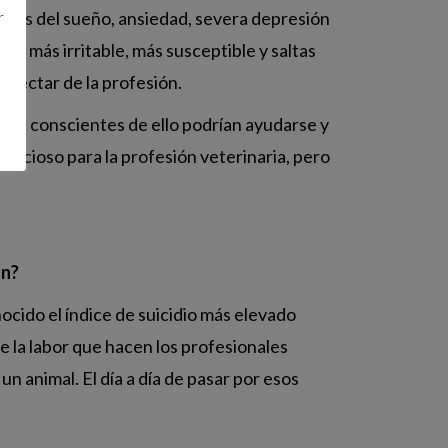
tornos del sueño, ansiedad, severa depresión
r
s más irritable, más susceptible y saltas
onectar de la profesión.
eran conscientes de ello podrían ayudarse y
encioso para la profesión veterinaria, pero
ón?
nocido el índice de suicidio más elevado
e la labor que hacen los profesionales
 animal. El día a día de pasar por esos