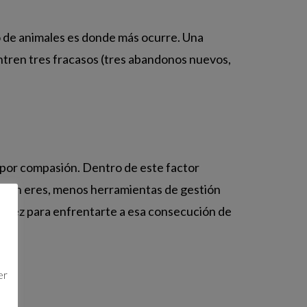
do de animales es donde más ocurre. Una
ntren tres fracasos (tres abandonos nuevos,
a por compasión. Dentro de este factor
oven eres, menos herramientas de gestión
durez para enfrentarte a esa consecución de
a
er