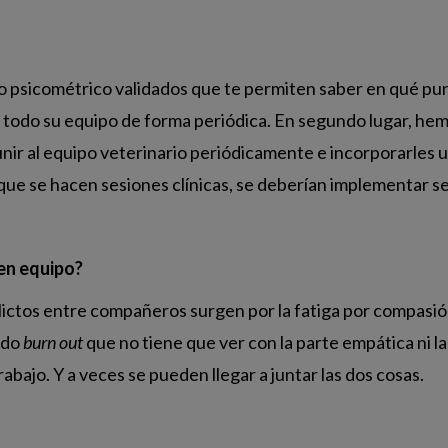
o psicométrico validados que te permiten saber en qué punto
a todo su equipo de forma periódica. En segundo lugar, hemo
unir al equipo veterinario periódicamente e incorporarles u
 que se hacen sesiones clínicas, se deberían implementar se
 en equipo?
lictos entre compañeros surgen por la fatiga por compasión
ado
burn out
que no tiene que ver con la parte empática ni l
bajo. Y a veces se pueden llegar a juntar las dos cosas.