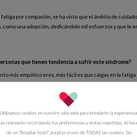
 fatiga por compasión, se ha visto que el ámbito de cuida
, como una adopción, dedicándole mil esfuerzos y que le e
ersonas que tienen tendencia a sufrir este síndrome?
anto más empático eres, más fácil es que caigas en la fatig
res que en hombres. Otro factor es la edad. Cuanto más j
 en este síndrome. Simplemente se trata de la falta de ma
Utilizamos cookies en nuestro sitio web para brindarte la experienci
ás relevante recordando tus preferencias y visitas repetidas. Al hac
sión?
clic en "Aceptar todo", aceptas el uso de TODAS las cookies. Sin