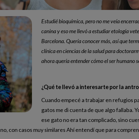
Estudié bioquímica, pero no me veía encerra
canina y eso me llevó a estudiar etología vet
Barcelona. Quería conocer más, así que term
clínica en ciencias de la salud para doctorar
ahora quería entender cómo el ser humano s
¿Qué te llevó a interesarte por la ant
Cuando empecé a trabajar en refugios par
gatos me di cuenta de que algo fallaba. Yo
ese gato no era tan complicado, sino cues
 no, con casos muy similares Ahí entendí que para compren