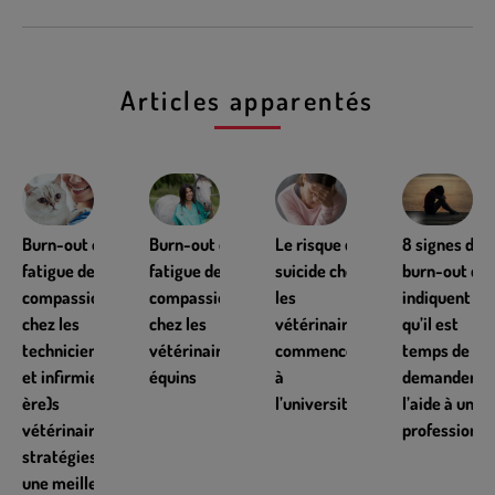
Articles apparentés
Burn-out et
Burn-out et
Le risque de
8 signes de
fatigue de
fatigue de
suicide chez
burn-out qui
compassion
compassion
les
indiquent
chez les
chez les
vétérinaires
qu’il est
technicien(ne)s
vétérinaires
commence
temps de
et infirmier(-
équins
à
demander d
ère)s
l’université
l’aide à un
vétérinaires :
professionne
stratégies pour
une meilleure