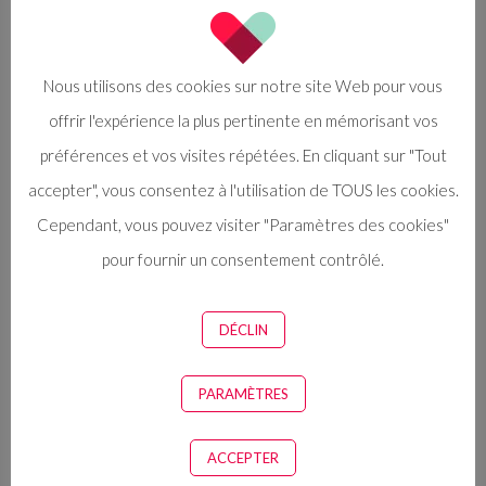
s’accompagne souvent d’une exagération de
l’intensité de vos réactions. Il s’agit d’un état
d’alerte élevé destiné à vous protéger du
Nous utilisons des cookies sur notre site Web pour vous
danger, qui vous rend plus irritable que
offrir l'expérience la plus pertinente en mémorisant vos
d’habitude.
préférences et vos visites répétées. En cliquant sur "Tout
Problèmes de sommeil
. Vous avez du mal à
accepter", vous consentez à l'utilisation de TOUS les cookies.
dormir ou vous dormez trop.
Cependant, vous pouvez visiter "Paramètres des cookies"
Pleurs
. Vous pleurez à cause de différentes
pour fournir un consentement contrôlé.
situations et fréquemment, soit parce que
quelque chose est arrivé, soit sans raison
DÉCLIN
apparente.
Déni et/ou obsession
. Soit vous évitez tout
PARAMÈTRES
ce qui est lié à la source de détresse, soit vous
ACCEPTER
vous y intéressez de manière obsessionnelle.