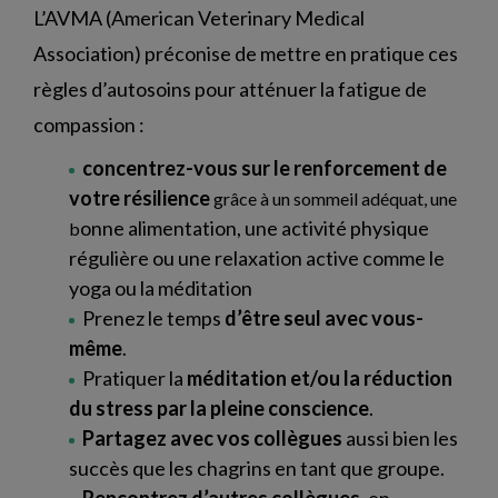
L’AVMA (American Veterinary Medical
Association) préconise de mettre en pratique ces
règles d’autosoins pour atténuer la fatigue de
compassion :
concentrez-vous sur le renforcement de
votre résilience
grâce à un sommeil adéquat, une
onne alimentation, une a
ctivité physique
b
régulière ou une r
elaxation active comme le
yoga ou la méditation
Prenez le temps
d’être seul avec vous-
même
.
Pratiquer la
méditation et/ou la réduction
du stress par la pleine conscience
.
Partagez avec vos collègues
aussi bien les
succès que les chagrins en tant que groupe.
Rencontrez d’autres collègues
, en