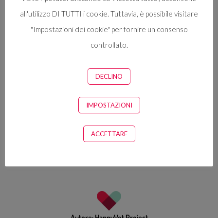
all'utilizzo DI TUTTI i cookie. Tuttavia, è possibile visitare
"Impostazioni dei cookie" per fornire un consenso
controllato.
DECLINO
Categorie:
Focus sulle spalle
,
Vet Yogi
IMPOSTAZIONI
Diffondi i nostri consigli contro l'esaurimento con la tua tribù di
veterinari
ACCETTARE
Autore:
HappyVet Project