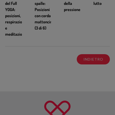
del Full
spalle:
della
lutto
YOGA:
Posizioni
pressione
posizioni,
con corda e
respirazione
mattoncino
e
(3 di 6)
meditazione
INDIETRO