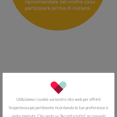
Utilizziamo i cookie sul nostro sito web per offrirti
l'esperienza più pertinente ricordando le tue preferenze e
visite ripetute. Cliccando su "Accetta tutto", acconsenti