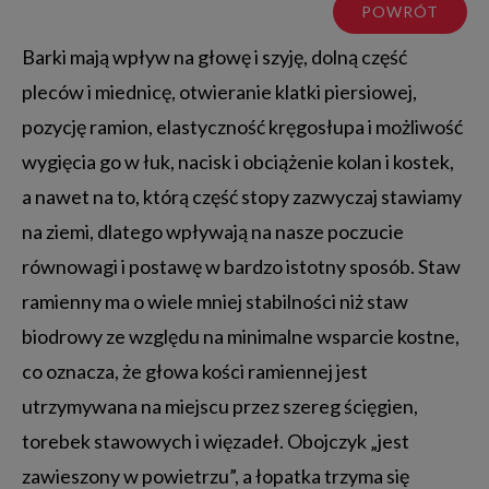
POWRÓT
Barki mają wpływ na głowę i szyję, dolną część
pleców i miednicę, otwieranie klatki piersiowej,
pozycję ramion, elastyczność kręgosłupa i możliwość
wygięcia go w łuk, nacisk i obciążenie kolan i kostek,
a nawet na to, którą część stopy zazwyczaj stawiamy
na ziemi, dlatego wpływają na nasze poczucie
równowagi i postawę w bardzo istotny sposób. Staw
ramienny ma o wiele mniej stabilności niż staw
biodrowy ze względu na minimalne wsparcie kostne,
co oznacza, że głowa kości ramiennej jest
utrzymywana na miejscu przez szereg ścięgien,
torebek stawowych i więzadeł. Obojczyk „jest
zawieszony w powietrzu”, a łopatka trzyma się