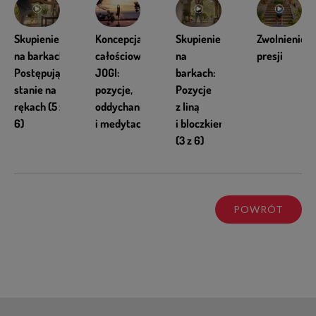
Skupienie
Koncepcja
Skupienie
Zwolnienie
na barkach:
całościowej
na
presji
Postępujące
JOGI:
barkach:
stanie na
pozycje,
Pozycje
rękach (5 z
oddychanie
z liną
6)
i medytacja
i bloczkiem
(3 z 6)
POWRÓT