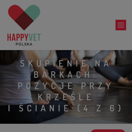
SKUPIENIE NA
BARKACH:
POZYCJE PRZY
KRZEŚLE
I ŚCIANIE (4 Z 6)