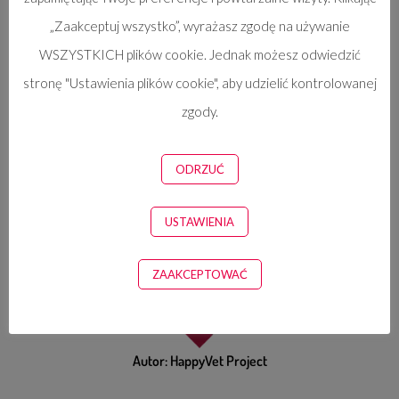
„Zaakceptuj wszystko”, wyrażasz zgodę na używanie
WSZYSTKICH plików cookie. Jednak możesz odwiedzić
stronę "Ustawienia plików cookie", aby udzielić kontrolowanej
zgody.
Kategorie:
Skupienie na barkach
,
Vet Yogi
ODRZUĆ
Rozpowszechnij nasze porady dotyczące przeciwdziałania
wypaleniu zawodowemu w swoim środowisku weterynaryjnym
USTAWIENIA
ZAAKCEPTOWAĆ
Autor:
HappyVet Project