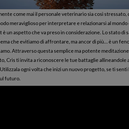
ente come mai il personale veterinario sia così stressato, 
modo meraviglioso per interpretare e relazionarsi al mondo 
out è un aspetto che va preso in considerazione. Lo stato di
n tema che evitiamo di affrontare, ma ancor di più… è un 
iamo. Attraverso questa semplice ma potente meditazione p
Cris ti invita a riconoscere le tue battaglie allineandole ai t
Utilizzala ogni volta che inizi un nuovo progetto, se ti senti 
ul futuro.