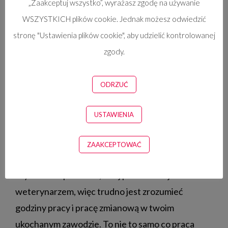
„Zaakceptuj wszystko”, wyrażasz zgodę na używanie
przypadkach rodzina potrafi być prawdziwym
WSZYSTKICH plików cookie. Jednak możesz odwiedzić
oparciem. W przeciwnym razie jest bardzo ciężko.
stronę "Ustawienia plików cookie", aby udzielić kontrolowanej
Często ma poczucie winy, że musi zostawiać dzieci,
zgody.
aby szkolić się poza godzinami pracy.
ODRZUĆ
Czy uważasz, że lekarki weterynarii potrzebują
USTAWIENIA
koniecznie pomocy ze strony rodziny, aby
mogły być matkami?
ZAAKCEPTOWAĆ
Szczerze mówiąc, w grę wchodzą skomplikowane
czynniki. Po pierwsze, twój partner nie jest
weterynarzem, więc trudno jest zrozumieć
godziny pracy i pracę zmianową w twoim
ukochanym zawodzie. To nie to samo co praca