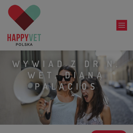
WYWIAD Z DR N.
WET. DIANĄ
PALACIOS