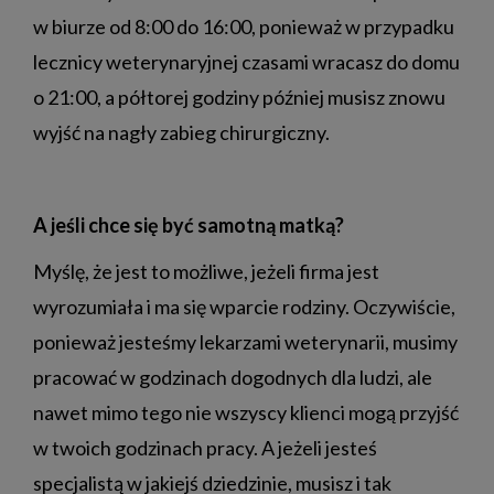
w biurze od 8:00 do 16:00, ponieważ w przypadku
lecznicy weterynaryjnej czasami wracasz do domu
o 21:00, a półtorej godziny później musisz znowu
wyjść na nagły zabieg chirurgiczny.
A jeśli chce się być samotną matką?
Myślę, że jest to możliwe, jeżeli firma jest
wyrozumiała i ma się wparcie rodziny. Oczywiście,
ponieważ jesteśmy lekarzami weterynarii, musimy
pracować w godzinach dogodnych dla ludzi, ale
nawet mimo tego nie wszyscy klienci mogą przyjść
w twoich godzinach pracy. A jeżeli jesteś
specjalistą w jakiejś dziedzinie, musisz i tak