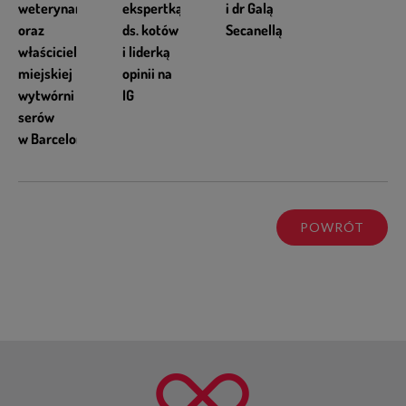
weterynarii
ekspertką
i dr Galą
oraz
ds. kotów
Secanellą
właściciel
i liderką
miejskiej
opinii na
wytwórni
IG
serów
w Barcelonie
POWRÓT