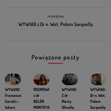
POPRZEDNI
WYWIAD z Dr n. Wet. Polem Sarquellą
Powiązane posty
WYWIAD
ROZMOWA
WYWIAD
WYWIAD z
Francesco
z dr
Z dr
Dr n. Wet.
Cerutti –
BELÉN
Martą
Polem
lekarz
MONTOYĄ,
Olivellą
Sarquellą