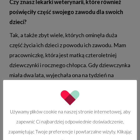
Czy znasz lekarki weterynarii, które również
poświęciły część swojego zawodu dla swoich
dzieci?
Tak, a także zbyt wiele, których ominęła duża
część życia ich dzieci z powodu ich zawodu. Mam
pracowniczkę, która jest matką czteroletniej
dziewczynki i rocznego chłopca. Gdy dziewczynka
miała dwa lata, wyjechała ona na tydzień na
szkolenie specjalistyczne, a obecnie bierze udział
w kursach magisterskich online oraz
stacjonarnych kursach weekendowych. Oznacza
Używamy plików cookie na naszej stronie internetowej, aby
to zostawienie męża z dziećmi w domu.
zapewnić Ci najbardziej odpowiednie doświadczenie,
Cieszy się, ponieważ bardzo się rozwija
zapamiętując Twoje preferencje i powtarzalne wizyty. Klikając
zawodowo, ale jest wyczerpana. W takich