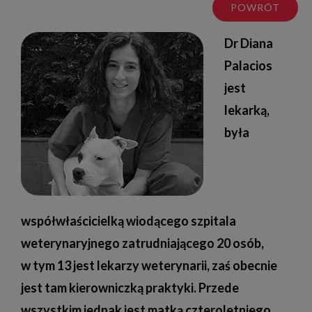
POWRÓT
Dr Diana
Palacios
jest
lekarką,
była
współwłaścicielką wiodącego szpitala
weterynaryjnego zatrudniającego 20 osób,
w tym 13 jest lekarzy weterynarii, zaś obecnie
jest tam kierowniczką praktyki. Przede
wszystkim jednak jest matką czteroletniego