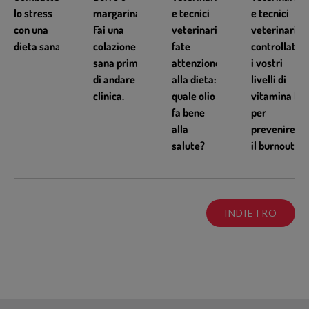
lo stress
margarina?
e tecnici
e tecnici
con una
Fai una
veterinari,
veterinari:
dieta sana
colazione
fate
controllate
sana prima
attenzione
i vostri
di andare in
alla dieta:
livelli di
clinica.
quale olio
vitamina D
fa bene
per
alla
prevenire
salute?
il burnout
INDIETRO