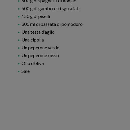
600 g di spaghetti di konjac
500 g di gamberetti sgusciati
150 g di piselli
300 ml di passata di pomodoro
Una testa d’aglio
Una cipolla
Un peperone verde
Un peperone rosso
Olio d’oliva
Sale