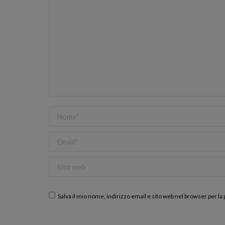
Nome *
Email *
Sito web
Salva il mio nome, indirizzo email e sito web nel browser per 