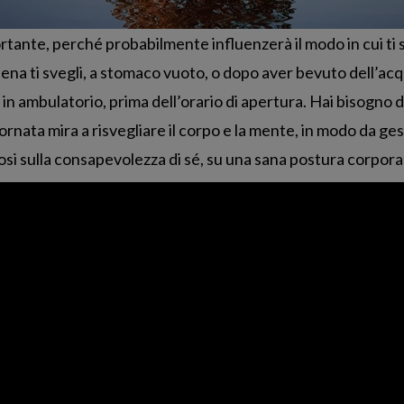
tante, perché probabilmente influenzerà il modo in cui ti s
ena ti svegli, a stomaco vuoto, o dopo aver bevuto dell’ac
n ambulatorio, prima dell’orario di apertura. Hai bisogno di
iornata mira a risvegliare il corpo e la mente, in modo da ge
i sulla consapevolezza di sé, su una sana postura corporale,