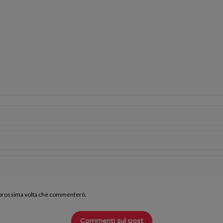
la prossima volta che commenterò.
Commenti sul post